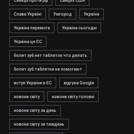
Санкції проти рф
Санцкії США
Слава Україні
Ужгород
Україна
Україна перемога
Україна сьогодні
Україна це ЄС
болит зуб нет таблеток что делать
болит зуб таблетки не помогают
вступ України в ЄС
відгуки Google
новони світу
новони світу головні
новони світу за день
новони світу за тиждень