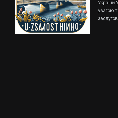
України 
увагою ту
заслугов