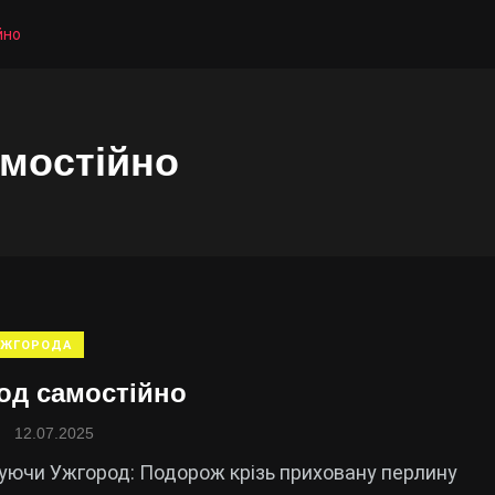
йно
мостійно
УЖГОРОДА
од самостійно
12.07.2025
ючи Ужгород: Подорож крізь приховану перлину