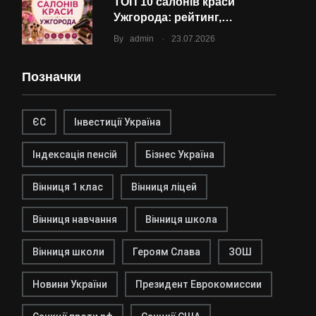
ТОП 10 салонів краси
Ужгорода: рейтинг,…
.
By
admin
23.07.2026
Позначки
ЄС
Інвестиції Україна
Індексація пенсій
Бізнес Україна
Вінниця 1 клас
Вінниця ліцей
Вінниця навчання
Вінниця школа
Вінниця школи
Героям Слава
ЗОШ
Новини України
Президент Еврокомиссии