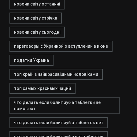
новони світу останнні
новони світу стрічка
новони світу сьогодні
переговоры с Украиной о вступлении в июне
податки Україна
топ країн з найкрасивішими чоловіками
топ самых красивых наций
что делать если болит зуб а таблетки не
помогают
что делать если болит зуб а таблеток нет
что делать если болит зуб и нет таблеток