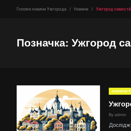
Головні новини Ужгорода
/
Новини
/
Ужгород самості
Позначка:
Ужгород са
НОВИНИ 
Ужгор
.
By
admin
Досліджу