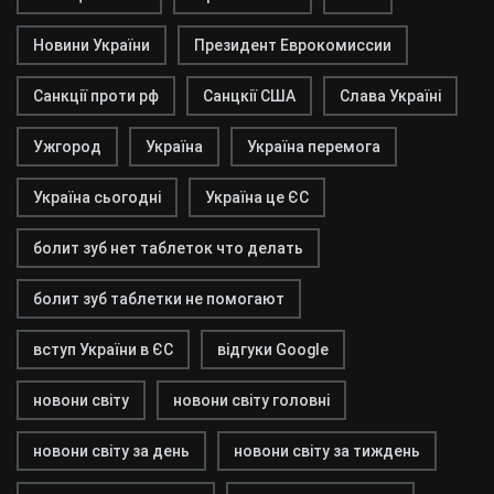
Новини України
Президент Еврокомиссии
Санкції проти рф
Санцкії США
Слава Україні
Ужгород
Україна
Україна перемога
Україна сьогодні
Україна це ЄС
болит зуб нет таблеток что делать
болит зуб таблетки не помогают
вступ України в ЄС
відгуки Google
новони світу
новони світу головні
новони світу за день
новони світу за тиждень