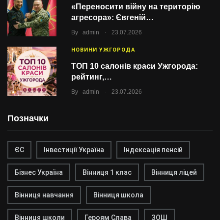
«Переносити війну на територію
агресора»: Євгеній…
.
By
admin
23.07.2026
НОВИНИ УЖГОРОДА
ТОП 10 салонів краси Ужгорода:
рейтинг,…
.
By
admin
23.07.2026
Позначки
ЄС
Інвестиції Україна
Індексація пенсій
Бізнес Україна
Вінниця 1 клас
Вінниця ліцей
Вінниця навчання
Вінниця школа
Вінниця школи
Героям Слава
ЗОШ