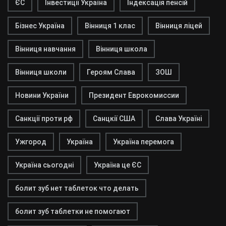
ЄС
Інвестиції Україна
Індексація пенсій
Бізнес Україна
Вінниця 1 клас
Вінниця ліцей
Вінниця навчання
Вінниця школа
Вінниця школи
Героям Слава
ЗОШ
Новини України
Президент Еврокомиссии
Санкції проти рф
Санцкії США
Слава Україні
Ужгород
Україна
Україна перемога
Україна сьогодні
Україна це ЄС
болит зуб нет таблеток что делать
болит зуб таблетки не помогают