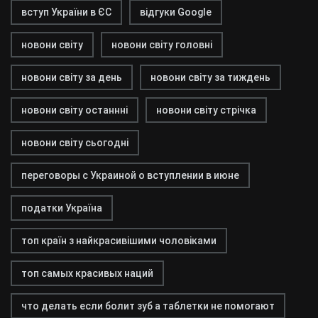
вступ України в ЄС
відгуки Google
новони світу
новони світу головні
новони світу за день
новони світу за тиждень
новони світу останнні
новони світу стрічка
новони світу сьогодні
переговоры с Украиной о вступлении в июне
податки Україна
топ країн з найкрасивішими чоловіками
топ самых красивых наций
что делать если болит зуб а таблетки не помогают