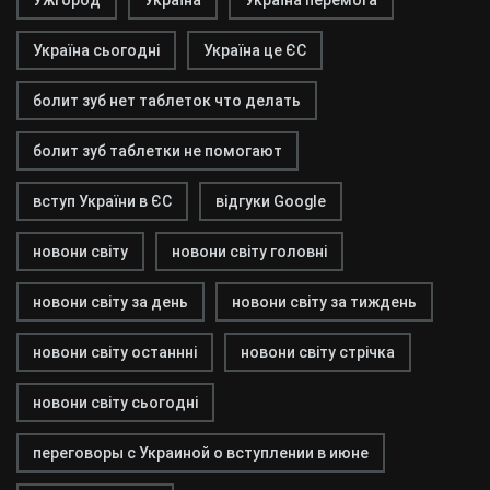
Ужгород
Україна
Україна перемога
Україна сьогодні
Україна це ЄС
болит зуб нет таблеток что делать
болит зуб таблетки не помогают
вступ України в ЄС
відгуки Google
новони світу
новони світу головні
новони світу за день
новони світу за тиждень
новони світу останнні
новони світу стрічка
новони світу сьогодні
переговоры с Украиной о вступлении в июне