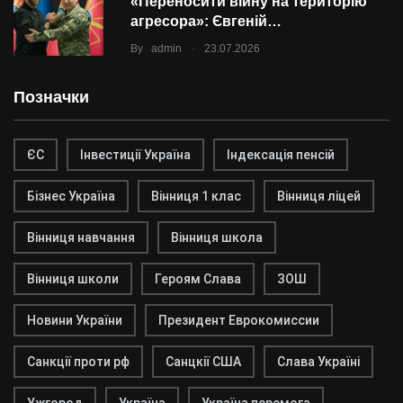
«Переносити війну на територію
агресора»: Євгеній…
.
By
admin
23.07.2026
Позначки
ЄС
Інвестиції Україна
Індексація пенсій
Бізнес Україна
Вінниця 1 клас
Вінниця ліцей
Вінниця навчання
Вінниця школа
Вінниця школи
Героям Слава
ЗОШ
Новини України
Президент Еврокомиссии
Санкції проти рф
Санцкії США
Слава Україні