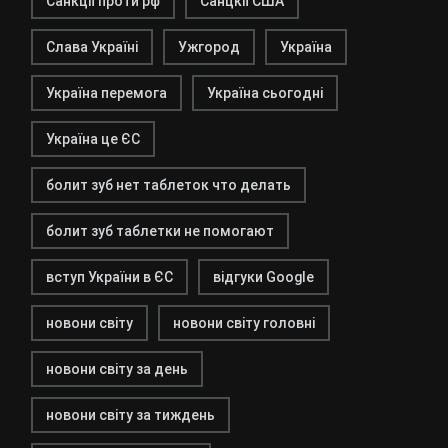
Санкції проти рф
Санцкії США
Слава Україні
Ужгород
Україна
Україна перемога
Україна сьогодні
Україна це ЄС
болит зуб нет таблеток что делать
болит зуб таблетки не помогают
вступ України в ЄС
відгуки Google
новони світу
новони світу головні
новони світу за день
новони світу за тиждень