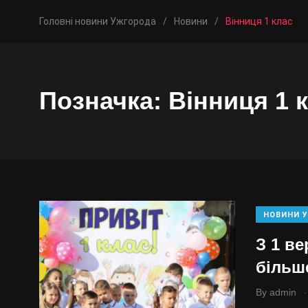
Головні новини Ужгорода
/
Новини
/
Вінниця 1 клас
Позначка:
Вінниця 1 
НОВИНИ У
З 1 ве
більш
.
By
admin