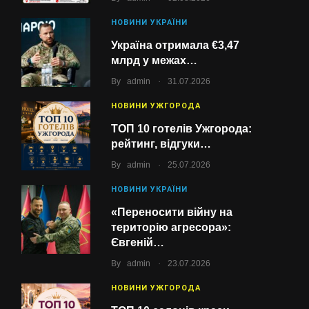
НОВИНИ УКРАЇНИ
Україна отримала €3,47
млрд у межах…
.
By
admin
31.07.2026
НОВИНИ УЖГОРОДА
ТОП 10 готелів Ужгорода:
рейтинг, відгуки…
.
By
admin
25.07.2026
НОВИНИ УКРАЇНИ
«Переносити війну на
територію агресора»:
Євгеній…
.
By
admin
23.07.2026
НОВИНИ УЖГОРОДА