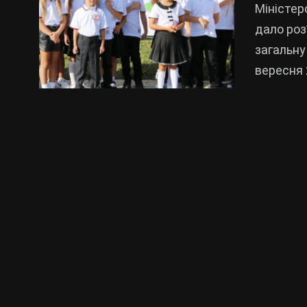
Міністер
дало роз
загальну
вересня 