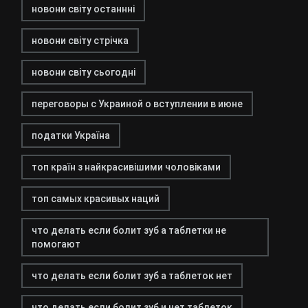
новони світу останнні
новони світу стрічка
новони світу сьогодні
переговоры с Украиной о вступлении в июне
податки Україна
топ країн з найкрасивішими чоловіками
топ самых красивых наций
что делать если болит зуб а таблетки не
помогают
что делать если болит зуб а таблеток нет
что делать если болит зуб и нет таблеток