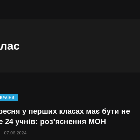
клас
КРАЇНИ
ресня у перших класах має бути не
е 24 учнів: роз’яснення МОН
07.06.2024