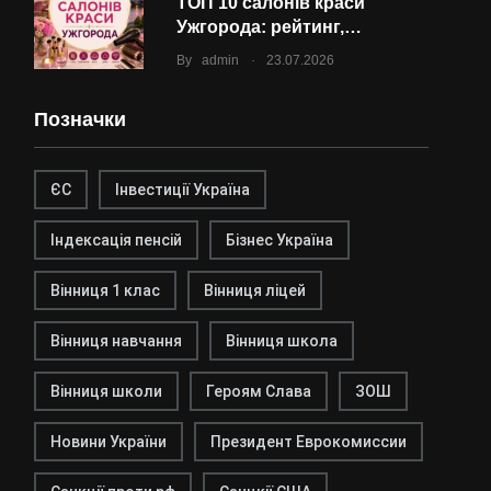
ТОП 10 салонів краси
Ужгорода: рейтинг,…
.
By
admin
23.07.2026
Позначки
ЄС
Інвестиції Україна
Індексація пенсій
Бізнес Україна
Вінниця 1 клас
Вінниця ліцей
Вінниця навчання
Вінниця школа
Вінниця школи
Героям Слава
ЗОШ
Новини України
Президент Еврокомиссии