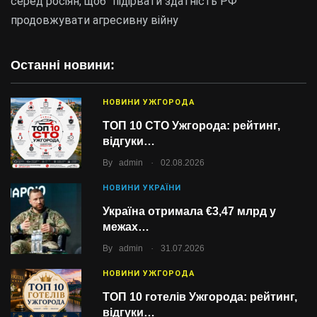
серед росіян, щоб “підірвати здатність РФ
продовжувати агресивну війну
Останні новини:
НОВИНИ УЖГОРОДА
ТОП 10 СТО Ужгорода: рейтинг,
відгуки…
.
By
admin
02.08.2026
НОВИНИ УКРАЇНИ
Україна отримала €3,47 млрд у
межах…
.
By
admin
31.07.2026
НОВИНИ УЖГОРОДА
ТОП 10 готелів Ужгорода: рейтинг,
відгуки…