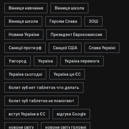
Вінниця навчання
Вінниця школа
Вінниця школи
Героям Слава
ЗОШ
Новини України
Президент Еврокомиссии
Санкції проти рф
Санцкії США
Слава Україні
Ужгород
Україна
Україна перемога
Україна сьогодні
Україна це ЄС
болит зуб нет таблеток что делать
болит зуб таблетки не помогают
вступ України в ЄС
відгуки Google
новони світу
новони світу головні