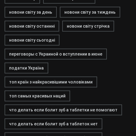
новони світу за день
новони світу за тиждень
новони світу останнні
новони світу стрічка
новони світу сьогодні
переговоры с Украиной о вступлении в июне
податки Україна
топ країн з найкрасивішими чоловіками
топ самых красивых наций
что делать если болит зуб а таблетки не помогают
что делать если болит зуб а таблеток нет