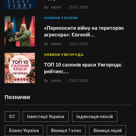
.
By
admin
25.07.2026
НОВИНИ УКРАЇНИ
«Переносити війну на територію
агресора»: Євгеній…
.
By
admin
23.07.2026
НОВИНИ УЖГОРОДА
ТОП 10 салонів краси Ужгорода:
рейтинг,…
.
By
admin
23.07.2026
Позначки
ЄС
Інвестиції Україна
Індексація пенсій
Бізнес Україна
Вінниця 1 клас
Вінниця ліцей