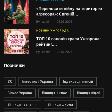
НОВИНИ УКРАЇНИ
«Переносити війну на територію
агресора»: Євгеній…
.
By
admin
23.07.2026
НОВИНИ УЖГОРОДА
ТОП 10 салонів краси Ужгорода:
рейтинг,…
.
By
admin
23.07.2026
Позначки
ЄС
Інвестиції Україна
Індексація пенсій
Бізнес Україна
Вінниця 1 клас
Вінниця ліцей
Вінниця навчання
Вінниця школа