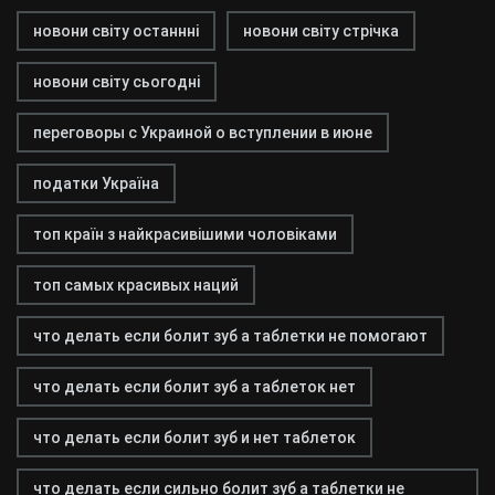
новони світу останнні
новони світу стрічка
новони світу сьогодні
переговоры с Украиной о вступлении в июне
податки Україна
топ країн з найкрасивішими чоловіками
топ самых красивых наций
что делать если болит зуб а таблетки не помогают
что делать если болит зуб а таблеток нет
что делать если болит зуб и нет таблеток
что делать если сильно болит зуб а таблетки не