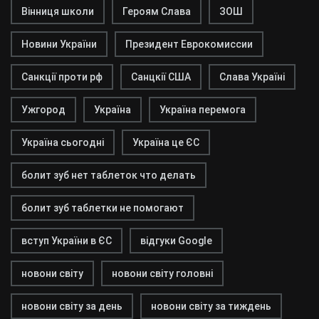
Вінниця школи
Героям Слава
ЗОШ
Новини України
Президент Еврокомиссии
Санкції проти рф
Санцкії США
Слава Україні
Ужгород
Україна
Україна перемога
Україна сьогодні
Україна це ЄС
болит зуб нет таблеток что делать
болит зуб таблетки не помогают
вступ України в ЄС
відгуки Google
новони світу
новони світу головні
новони світу за день
новони світу за тиждень