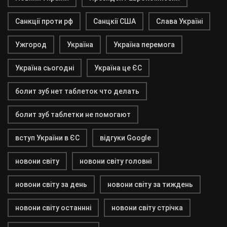
Санкції проти рф
Санцкії США
Слава Україні
Ужгород
Україна
Україна перемога
Україна сьогодні
Україна це ЄС
болит зуб нет таблеток что делать
болит зуб таблетки не помогают
вступ України в ЄС
відгуки Google
новони світу
новони світу головні
новони світу за день
новони світу за тиждень
новони світу останнні
новони світу стрічка