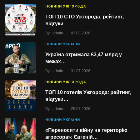
НОВИНИ УЖГОРОДА
ТОП 10 СТО Ужгорода: рейтинг,
відгуки…
.
By
admin
02.08.2026
НОВИНИ УКРАЇНИ
Україна отримала €3,47 млрд у
межах…
.
By
admin
31.07.2026
НОВИНИ УЖГОРОДА
ТОП 10 готелів Ужгорода: рейтинг,
відгуки…
.
By
admin
25.07.2026
НОВИНИ УКРАЇНИ
«Переносити війну на територію
агресора»: Євгеній…