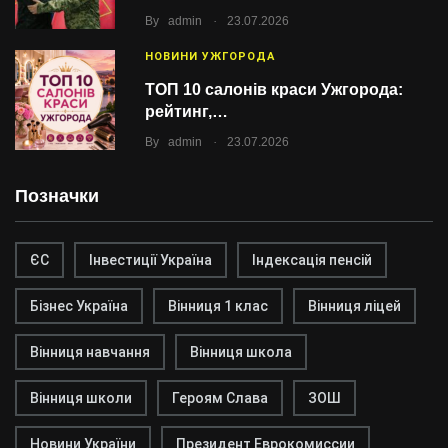
.
By
admin
23.07.2026
НОВИНИ УЖГОРОДА
ТОП 10 салонів краси Ужгорода:
рейтинг,…
.
By
admin
23.07.2026
Позначки
ЄС
Інвестиції Україна
Індексація пенсій
Бізнес Україна
Вінниця 1 клас
Вінниця ліцей
Вінниця навчання
Вінниця школа
Вінниця школи
Героям Слава
ЗОШ
Новини України
Президент Еврокомиссии