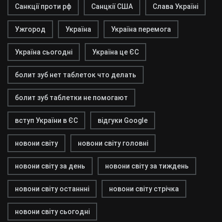
Санкції проти рф
Санцкії США
Слава Україні
Ужгород
Україна
Україна перемога
Україна сьогодні
Україна це ЄС
болит зуб нет таблеток что делать
болит зуб таблетки не помогают
вступ України в ЄС
відгуки Google
новони світу
новони світу головні
новони світу за день
новони світу за тиждень
новони світу останнні
новони світу стрічка
новони світу сьогодні