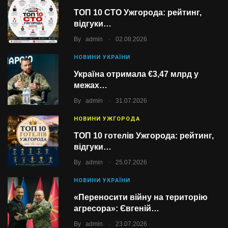
ТОП 10 СТО Ужгорода: рейтинг,
відгуки…
.
By
admin
02.08.2026
НОВИНИ УКРАЇНИ
Україна отримала €3,47 млрд у
межах…
.
By
admin
31.07.2026
НОВИНИ УЖГОРОДА
ТОП 10 готелів Ужгорода: рейтинг,
відгуки…
.
By
admin
25.07.2026
НОВИНИ УКРАЇНИ
«Переносити війну на територію
агресора»: Євгеній…
.
By
admin
23.07.2026