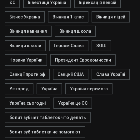
ЄС
Інвестиції Україна
Індексація пенсій
Бізнес Україна
Вінниця 1 клас
Вінниця ліцей
Вінниця навчання
Вінниця школа
Вінниця школи
Героям Слава
ЗОШ
Новини України
Президент Еврокомиссии
Санкції проти рф
Санцкії США
Слава Україні
Ужгород
Україна
Україна перемога
Україна сьогодні
Україна це ЄС
болит зуб нет таблеток что делать
болит зуб таблетки не помогают