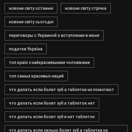
новони світу останнні
новони світу стрічка
новони світу сьогодні
переговоры с Украиной о вступлении в июне
податки Україна
топ країн з найкрасивішими чоловіками
топ самых красивых наций
что делать если болит зуб а таблетки не помогают
что делать если болит зуб а таблеток нет
что делать если болит зуб и нет таблеток
что делать если сильно болит зуб а таблетки не