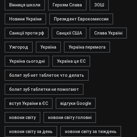
Вінниця школи
Героям Слава
ЗОШ
Новини України
Президент Еврокомиссии
Санкції проти рф
Санцкії США
Слава Україні
Ужгород
Україна
Україна перемога
Україна сьогодні
Україна це ЄС
болит зуб нет таблеток что делать
болит зуб таблетки не помогают
вступ України в ЄС
відгуки Google
новони світу
новони світу головні
новони світу за день
новони світу за тиждень