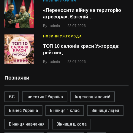
НОВИНИ УКРАЇНИ
«Переносити війну на територію
агресора»: Євгеній…
.
By
admin
23.07.2026
НОВИНИ УЖГОРОДА
ТОП 10 салонів краси Ужгорода:
рейтинг,…
.
By
admin
23.07.2026
Позначки
ЄС
Інвестиції Україна
Індексація пенсій
Бізнес Україна
Вінниця 1 клас
Вінниця ліцей
Вінниця навчання
Вінниця школа