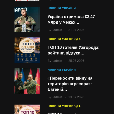
НОВИНИ УКРАЇНИ
Україна отримала €3,47
млрд у межах…
.
By
admin
31.07.2026
НОВИНИ УЖГОРОДА
ТОП 10 готелів Ужгорода:
рейтинг, відгуки…
.
By
admin
25.07.2026
НОВИНИ УКРАЇНИ
«Переносити війну на
територію агресора»:
Євгеній…
.
By
admin
23.07.2026
НОВИНИ УЖГОРОДА