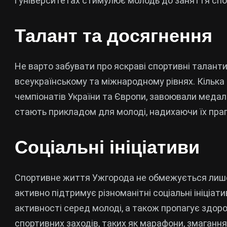
і університетах стимулює молодь до заняття спо
Талант та досягнення
Не варто забувати про яскраві спортивні таланти
всеукраїнському та міжнародному рівнях. Кілька
чемпіонатів України та Європи, завоювали медалі
стають прикладом для молоді, надихаючи їх праг
Соціальні ініціативи
Спортивне життя Ужгорода не обмежується лише
активно підтримує різноманітні соціальні ініціат
активності серед молоді, а також пропагує здор
спортивних заходів, таких як марафони, змагання 