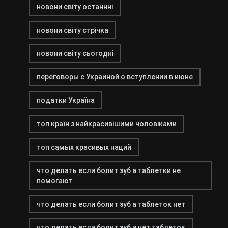
новони світу останнні
новони світу стрічка
новони світу сьогодні
переговоры с Украиной о вступлении в июне
податки Україна
топ країн з найкрасивішими чоловіками
топ самых красивых наций
что делать если болит зуб а таблетки не
помогают
что делать если болит зуб а таблеток нет
что делать если болит зуб и нет таблеток