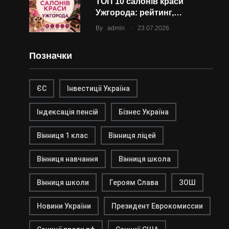
ТОП 10 салонів краси
Ужгорода: рейтинг,…
.
By
admin
23.07.2026
Позначки
ЄС
Інвестиції Україна
Індексація пенсій
Бізнес Україна
Вінниця 1 клас
Вінниця ліцей
Вінниця навчання
Вінниця школа
Вінниця школи
Героям Слава
ЗОШ
Новини України
Президент Еврокомиссии