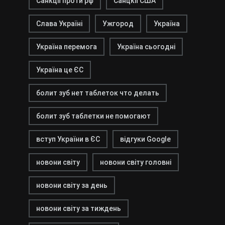
Санкції проти рф
Санцкії США
Слава Україні
Ужгород
Україна
Україна перемога
Україна сьогодні
Україна це ЄС
болит зуб нет таблеток что делать
болит зуб таблетки не помогают
вступ України в ЄС
відгуки Google
новони світу
новони світу головні
новони світу за день
новони світу за тиждень