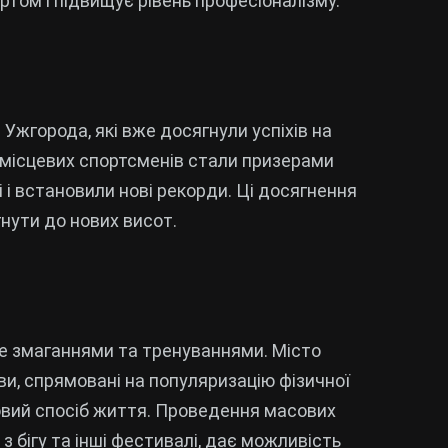
ртом і підвищує рівень професіоналізму.
 Ужгорода, які вже досягнули успіхів на
 місцевих спортсменів стали призерами
 і встановили нові рекорди. Ці досягнення
нути до нових висот.
 змаганнями та тренуваннями. Місто
иви, спрямовані на популяризацію фізичної
овий спосіб життя. Проведення масових
з бігу та інші фестивалі, дає можливість