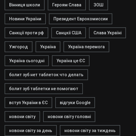
Вінниця школи
Героям Слава
ЗОШ
Новини України
Президент Еврокомиссии
Санкції проти рф
Санцкії США
Слава Україні
Ужгород
Україна
Україна перемога
Україна сьогодні
Україна це ЄС
болит зуб нет таблеток что делать
болит зуб таблетки не помогают
вступ України в ЄС
відгуки Google
новони світу
новони світу головні
новони світу за день
новони світу за тиждень