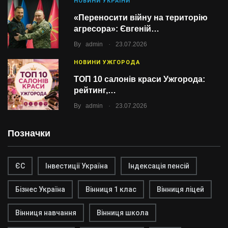
НОВИНИ УКРАЇНИ
«Переносити війну на територію
агресора»: Євгеній…
.
By
admin
23.07.2026
НОВИНИ УЖГОРОДА
ТОП 10 салонів краси Ужгорода:
рейтинг,…
.
By
admin
23.07.2026
Позначки
ЄС
Інвестиції Україна
Індексація пенсій
Бізнес Україна
Вінниця 1 клас
Вінниця ліцей
Вінниця навчання
Вінниця школа