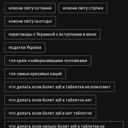
новони світу останнні
новони світу стрічка
новони світу сьогодні
переговоры с Украиной о вступлении в июне
податки Україна
топ країн з найкрасивішими чоловіками
топ самых красивых наций
что делать если болит зуб а таблетки не помогают
что делать если болит зуб а таблеток нет
что делать если болит зуб и нет таблеток
что делать если сильно болит зуб а таблетки не