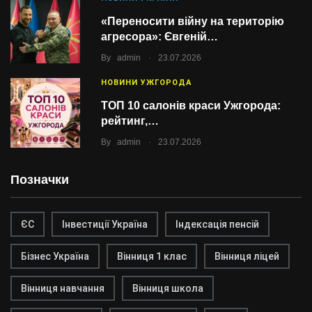
«Переносити війну на територію
агресора»: Євгеній…
.
By
admin
23.07.2026
НОВИНИ УЖГОРОДА
ТОП 10 салонів краси Ужгорода:
рейтинг,…
.
By
admin
23.07.2026
Позначки
ЄС
Інвестиції Україна
Індексація пенсій
Бізнес Україна
Вінниця 1 клас
Вінниця ліцей
Вінниця навчання
Вінниця школа