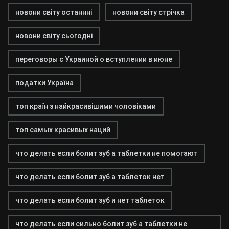
новони світу останнні
новони світу стрічка
новони світу сьогодні
переговоры с Украиной о вступлении в июне
податки Україна
топ країн з найкрасивішими чоловіками
топ самых красивых наций
что делать если болит зуб а таблетки не помогают
что делать если болит зуб а таблеток нет
что делать если болит зуб и нет таблеток
что делать если сильно болит зуб а таблетки не