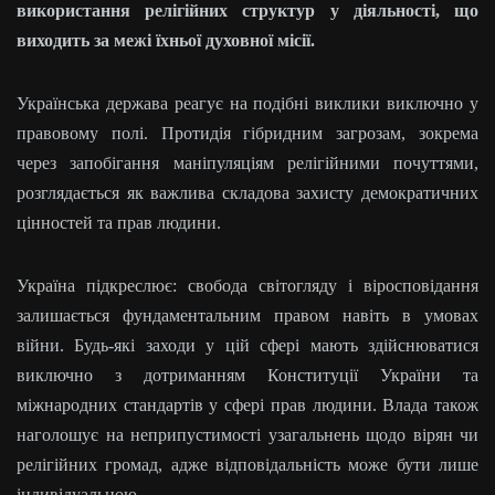
використання релігійних структур у діяльності, що
виходить за межі їхньої духовної місії.
Українська держава реагує на подібні виклики виключно у
правовому полі. Протидія гібридним загрозам, зокрема
через запобігання маніпуляціям релігійними почуттями,
розглядається як важлива складова захисту демократичних
цінностей та прав людини.
Україна підкреслює: свобода світогляду і віросповідання
залишається фундаментальним правом навіть в умовах
війни. Будь-які заходи у цій сфері мають здійснюватися
виключно з дотриманням Конституції України та
міжнародних стандартів у сфері прав людини. Влада також
наголошує на неприпустимості узагальнень щодо вірян чи
релігійних громад, адже відповідальність може бути лише
індивідуальною.