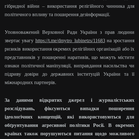
гібридної війни – використання релігійного чинника для
політичного впливу та поширення дезінформації.
Уповноважений Верховної Ради України з прав людини
звертає увагу
https://t.me/dmytro_lubinetzs/11683
на зростання
ризиків використання окремих релігійних організацій або їх
представників у поширенні наративів, що можуть містити
ознаки політичної маніпуляції, виправдання насильства чи
підриву довіри до державних інституцій України та її
міжнародних партнерів.
За даними відкритих джерел і журналістських
розслідувань, фіксуються випадки поширення
ідеологічних концепцій, які використовуються для
обґрунтування агресивної політики Росії. В окремих
країнах також порушуються питання щодо можливого