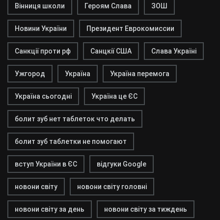
Вінниця школи
Героям Слава
ЗОШ
Новини України
Президент Еврокомиссии
Санкції проти рф
Санцкії США
Слава Україні
Ужгород
Україна
Україна перемога
Україна сьогодні
Україна це ЄС
болит зуб нет таблеток что делать
болит зуб таблетки не помогают
вступ України в ЄС
відгуки Google
новони світу
новони світу головні
новони світу за день
новони світу за тиждень