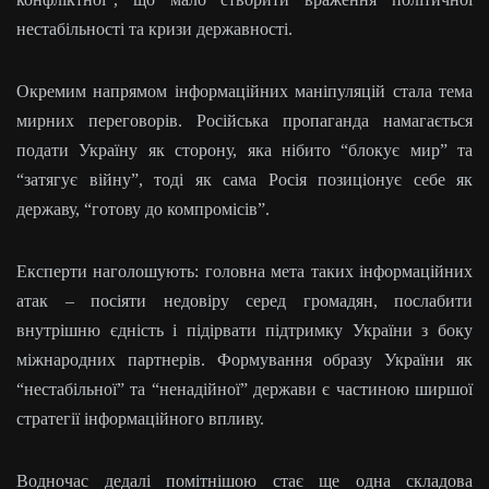
нестабільності та кризи державності.
Окремим напрямом інформаційних маніпуляцій стала тема
мирних переговорів. Російська пропаганда намагається
подати Україну як сторону, яка нібито “блокує мир” та
“затягує війну”, тоді як сама Росія позиціонує себе як
державу, “готову до компромісів”.
Експерти наголошують: головна мета таких інформаційних
атак – посіяти недовіру серед громадян, послабити
внутрішню єдність і підірвати підтримку України з боку
міжнародних партнерів. Формування образу України як
“нестабільної” та “ненадійної” держави є частиною ширшої
стратегії інформаційного впливу.
Водночас дедалі помітнішою стає ще одна складова