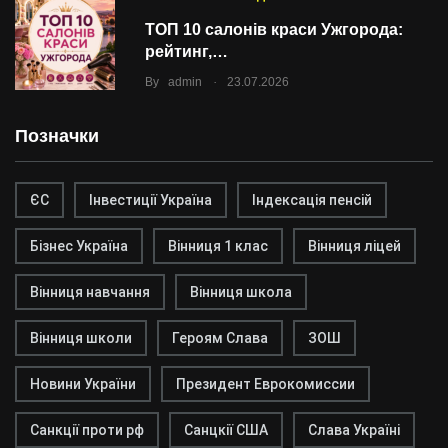
ТОП 10 салонів краси Ужгорода:
рейтинг,…
.
By
admin
23.07.2026
Позначки
ЄС
Інвестиції Україна
Індексація пенсій
Бізнес Україна
Вінниця 1 клас
Вінниця ліцей
Вінниця навчання
Вінниця школа
Вінниця школи
Героям Слава
ЗОШ
Новини України
Президент Еврокомиссии
Санкції проти рф
Санцкії США
Слава Україні