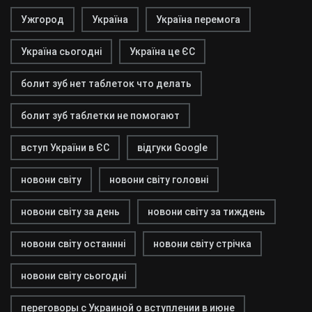
Ужгород
Україна
Україна перемога
Україна сьогодні
Україна це ЄС
болит зуб нет таблеток что делать
болит зуб таблетки не помогают
вступ України в ЄС
відгуки Google
новони світу
новони світу головні
новони світу за день
новони світу за тиждень
новони світу останнні
новони світу стрічка
новони світу сьогодні
переговоры с Украиной о вступлении в июне