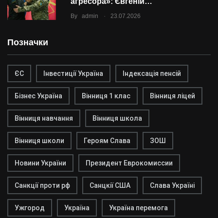
агресора»: Євгеній…
.
By
admin
23.07.2026
Позначки
ЄС
Інвестиції Україна
Індексація пенсій
Бізнес Україна
Вінниця 1 клас
Вінниця ліцей
Вінниця навчання
Вінниця школа
Вінниця школи
Героям Слава
ЗОШ
Новини України
Президент Еврокомиссии
Санкції проти рф
Санцкії США
Слава Україні
Ужгород
Україна
Україна перемога