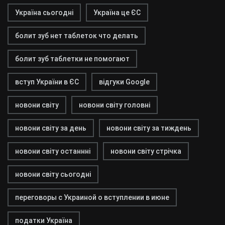
Україна сьогодні
Україна це ЄС
болит зуб нет таблеток что делать
болит зуб таблетки не помогают
вступ України в ЄС
відгуки Google
новони світу
новони світу головні
новони світу за день
новони світу за тиждень
новони світу останнні
новони світу стрічка
новони світу сьогодні
переговоры с Украиной о вступлении в июне
податки Україна