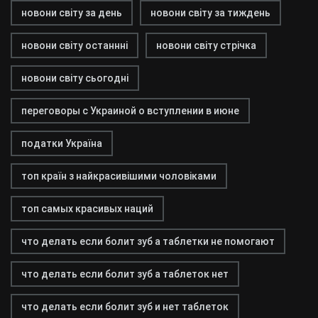
новони світу за день
новони світу за тиждень
новони світу останнні
новони світу стрічка
новони світу сьогодні
переговоры с Украиной о вступлении в июне
податки Україна
топ країн з найкрасивішими чоловіками
топ самых красивых наций
что делать если болит зуб а таблетки не помогают
что делать если болит зуб а таблеток нет
что делать если болит зуб и нет таблеток