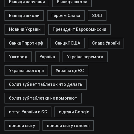
Вінниця навчання
Вінниця школа
Вінниця школи
Героям Слава
ЗОШ
Новини України
Президент Еврокомиссии
Санкції проти рф
Санцкії США
Слава Україні
Ужгород
Україна
Україна перемога
Україна сьогодні
Україна це ЄС
болит зуб нет таблеток что делать
болит зуб таблетки не помогают
вступ України в ЄС
відгуки Google
новони світу
новони світу головні