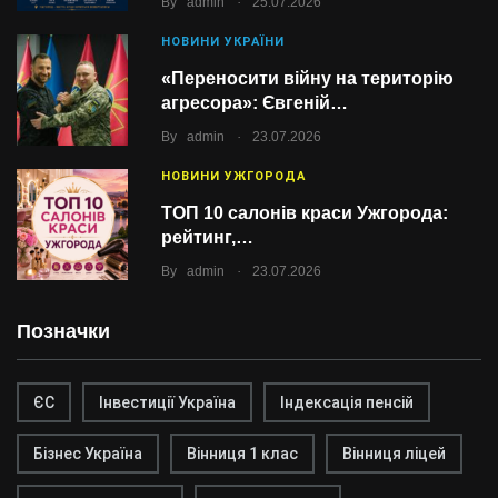
By
admin
25.07.2026
НОВИНИ УКРАЇНИ
«Переносити війну на територію
агресора»: Євгеній…
.
By
admin
23.07.2026
НОВИНИ УЖГОРОДА
ТОП 10 салонів краси Ужгорода:
рейтинг,…
.
By
admin
23.07.2026
Позначки
ЄС
Інвестиції Україна
Індексація пенсій
Бізнес Україна
Вінниця 1 клас
Вінниця ліцей