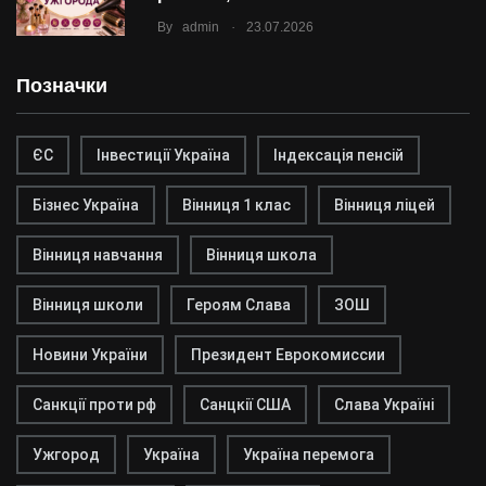
.
By
admin
23.07.2026
Позначки
ЄС
Інвестиції Україна
Індексація пенсій
Бізнес Україна
Вінниця 1 клас
Вінниця ліцей
Вінниця навчання
Вінниця школа
Вінниця школи
Героям Слава
ЗОШ
Новини України
Президент Еврокомиссии
Санкції проти рф
Санцкії США
Слава Україні
Ужгород
Україна
Україна перемога