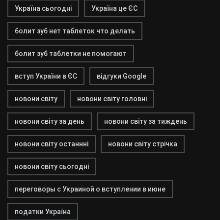
Україна сьогодні
Україна це ЄС
болит зуб нет таблеток что делать
болит зуб таблетки не помогают
вступ України в ЄС
відгуки Google
новони світу
новони світу головні
новони світу за день
новони світу за тиждень
новони світу останнні
новони світу стрічка
новони світу сьогодні
переговоры с Украиной о вступлении в июне
податки Україна